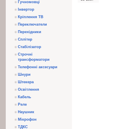
Гучномовці
Інвертор
Кріплення ТВ
Переключатели
Перехідники
Сплітер
Стабілізатор
Строчні
трансформатори
Телефонні аксесуари
Шнури
Штекера
Освітлення
Кабель
Реле
Наушник
Мікрофон
ТДКС