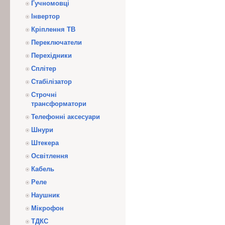
Гучномовці
Інвертор
Кріплення ТВ
Переключатели
Перехідники
Сплітер
Стабілізатор
Строчні
трансформатори
Телефонні аксесуари
Шнури
Штекера
Освітлення
Кабель
Реле
Наушник
Мікрофон
ТДКС