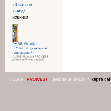
Електрика
Гнізда
НОВИНКИ
DM205 Мікрофон
PROWEST динамічний
пласмасовий
DM205 Мікрофон PROWEST
динамічний пласмасовий
© 2009
- ідеальний вибір™.
карта са
PROWEST