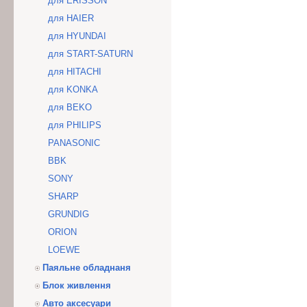
для ERISSON
для HAIER
для HYUNDAI
для START-SATURN
для HITACHI
для KONKA
для BEKO
для PHILIPS
PANASONIC
BBK
SONY
SHARP
GRUNDIG
ORION
LOEWE
Паяльне обладнаня
Блок живлення
Авто аксесуари