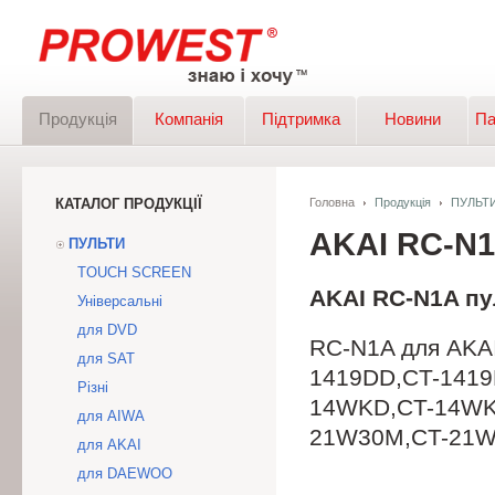
Продукція
Компанія
Підтримка
Новини
Па
КАТАЛОГ ПРОДУКЦІЇ
Головна
Продукція
ПУЛЬТ
AKAI RC-N
ПУЛЬТИ
TOUCH SCREEN
AKAI RC-N1A пу
Універсальні
для DVD
RC-N1A для AKAI
для SAT
1419DD,CT-1419
Різні
14WKD,CT-14WK
для AIWA
21W30M,CT-21W
для AKAI
для DAEWOO