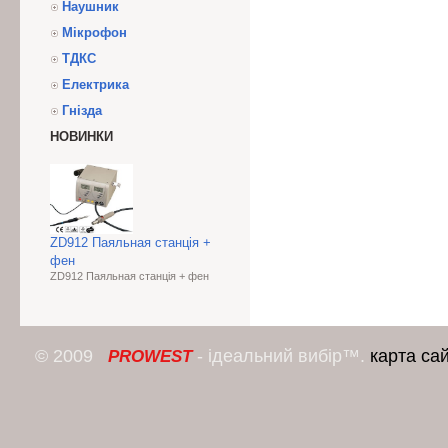
Наушник
Мікрофон
ТДКС
Електрика
Гнізда
НОВИНКИ
ZD912 Паяльная станція +
фен
ZD912 Паяльная станція + фен
© 2009
- ідеальний вибір™.
карта са
PROWEST