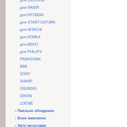
для ERISSON
для HAIER
для HYUNDAI
для START-SATURN
для HITACHI
для KONKA
для BEKO
для PHILIPS
PANASONIC
BBK
SONY
SHARP
GRUNDIG
ORION
LOEWE
Паяльне обладнаня
Блок живлення
Авто аксесуари