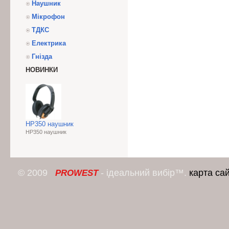
Наушник
Мікрофон
ТДКС
Електрика
Гнізда
НОВИНКИ
HP350 наушник
HP350 наушник
© 2009
- ідеальний вибір™.
карта са
PROWEST