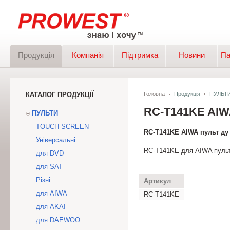
Продукція
Компанія
Підтримка
Новини
Па
КАТАЛОГ ПРОДУКЦІЇ
Головна
Продукція
ПУЛЬТ
RC-T141KE AIW
ПУЛЬТИ
TOUCH SCREEN
RC-T141KE AIWA пульт ду
Універсальні
RC-T141KE для AIWA пульт
для DVD
для SAT
Різні
Артикул
для AIWA
RC-T141KE
для AKAI
для DAEWOO