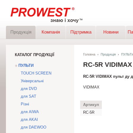
Продукція
Компанія
Підтримка
Новини
Па
КАТАЛОГ ПРОДУКЦІЇ
Головна
Продукція
ПУЛЬТ
RC-5R VIDIMA
ПУЛЬТИ
TOUCH SCREEN
RC-5R VIDIMAX пульт ду 
Універсальні
VIDIMAX
для DVD
для SAT
Різні
Артикул
для AIWA
RC-5R
для AKAI
для DAEWOO