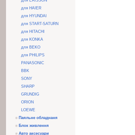
для ERISSON
для HAIER
для HYUNDAI
для START-SATURN
для HITACHI
для KONKA
для BEKO
для PHILIPS
PANASONIC
BBK
SONY
SHARP
GRUNDIG
ORION
LOEWE
Паяльне обладнаня
Блок живлення
Авто аксесуари