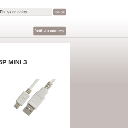
Увійти в систему
5P MINI З