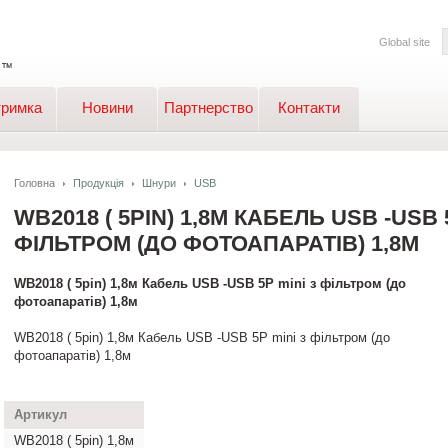
Global site
тримка
Новини
Партнерство
Контакти
Головна
Продукція
Шнури
USB
WB2018 ( 5PIN) 1,8М КАБЕЛЬ USB -USB 
ФІЛЬТРОМ (ДО ФОТОАПАРАТІВ) 1,8М
WB2018 ( 5pin) 1,8м Кабель USB -USB 5P mini з фільтром (до
фотоапаратів) 1,8м
WB2018 ( 5pin) 1,8м Кабель USB -USB 5P mini з фільтром (до
фотоапаратів) 1,8м
Артикул
WB2018 ( 5pin) 1,8м