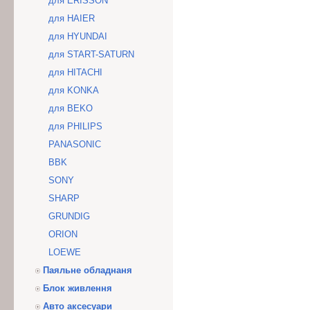
для ERISSON
для HAIER
для HYUNDAI
для START-SATURN
для HITACHI
для KONKA
для BEKO
для PHILIPS
PANASONIC
BBK
SONY
SHARP
GRUNDIG
ORION
LOEWE
Паяльне обладнаня
Блок живлення
Авто аксесуари