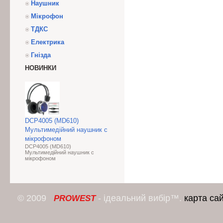
Наушник
Мікрофон
ТДКС
Електрика
Гнізда
НОВИНКИ
DCP4005 (MD610)
Мультимедійний наушник с
мікрофоном
DCP4005 (MD610)
Мультимедійний наушник с
мікрофоном
© 2009
- ідеальний вибір™.
карта са
PROWEST