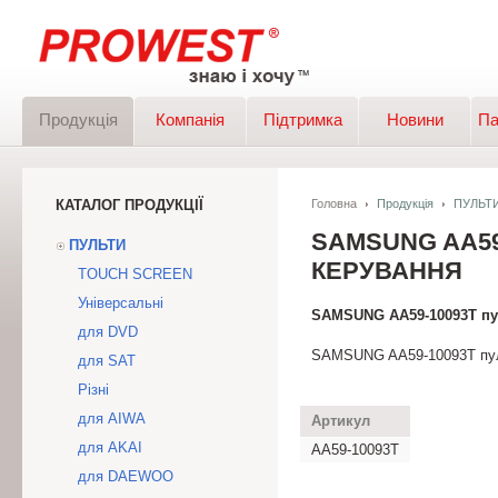
Продукція
Компанія
Підтримка
Новини
Па
КАТАЛОГ ПРОДУКЦІЇ
Головна
Продукція
ПУЛЬТ
SAMSUNG AA59
ПУЛЬТИ
КЕРУВАННЯ
TOUCH SCREEN
Універсальні
SAMSUNG AA59-10093T пул
для DVD
SAMSUNG AA59-10093T пуль
для SAT
Різні
для AIWA
Артикул
для AKAI
AA59-10093T
для DAEWOO