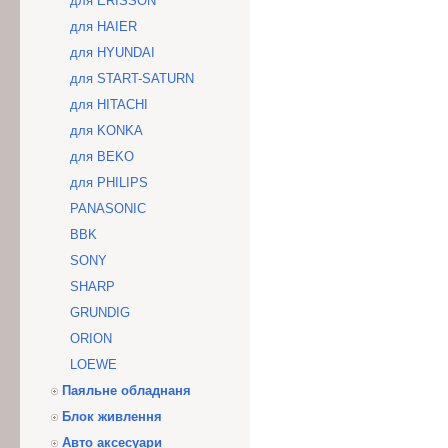
для ERISSON
для HAIER
для HYUNDAI
для START-SATURN
для HITACHI
для KONKA
для BEKO
для PHILIPS
PANASONIC
BBK
SONY
SHARP
GRUNDIG
ORION
LOEWE
Паяльне обладнаня
Блок живлення
Авто аксесуари