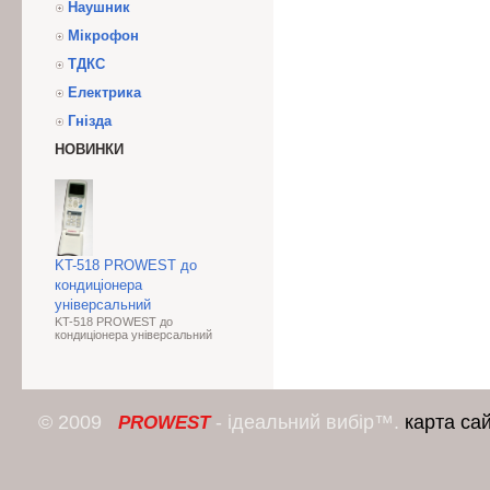
Наушник
Мікрофон
ТДКС
Електрика
Гнізда
НОВИНКИ
KT-518 PROWEST до
кондиціонера
універсальний
KT-518 PROWEST до
кондиціонера універсальний
© 2009
- ідеальний вибір™.
карта са
PROWEST