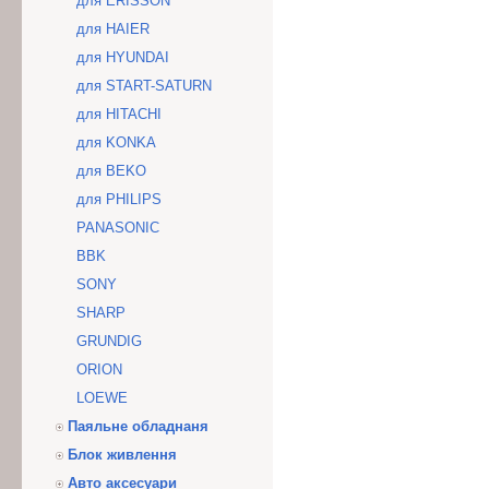
для ERISSON
для HAIER
для HYUNDAI
для START-SATURN
для HITACHI
для KONKA
для BEKO
для PHILIPS
PANASONIC
BBK
SONY
SHARP
GRUNDIG
ORION
LOEWE
Паяльне обладнаня
Блок живлення
Авто аксесуари