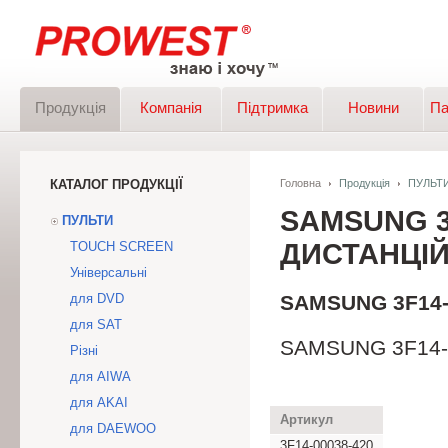
Продукція
Компанія
Підтримка
Новини
Па
КАТАЛОГ ПРОДУКЦІЇ
Головна
Продукція
ПУЛЬТ
SAMSUNG 3F
ПУЛЬТИ
ДИСТАНЦІ
TOUCH SCREEN
Універсальні
для DVD
SAMSUNG 3F14-0
для SAT
SAMSUNG 3F14-00
Різні
для AIWA
для AKAI
Артикул
для DAEWOO
3F14-00038-420