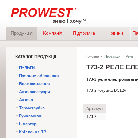
Продукція
Компанія
Підтримка
Новини
Па
КАТАЛОГ ПРОДУКЦІЇ
Головна
Продукція
Реле
T73-2 РЕЛЕ Е
ПУЛЬТИ
Паяльне обладнаня
T73-2 реле електромагніт
Блок живлення
T73-2 котушка DC12V
Авто аксесуари
Антена
Термотрубка
Артикул
Гучномовці
T73-2
Інвертор
Кріплення ТВ