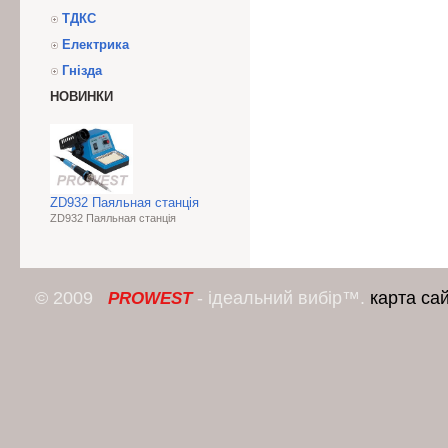
ТДКС
Електрика
Гнізда
НОВИНКИ
ZD932 Паяльная станція
ZD932 Паяльная станція
© 2009
- ідеальний вибір™.
карта са
PROWEST