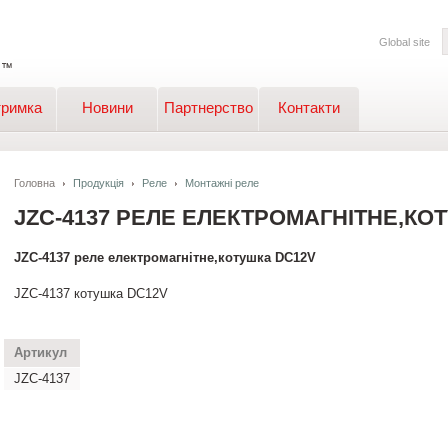
Global site
тримка
Новини
Партнерство
Контакти
Головна
Продукція
Реле
Монтажні реле
JZC-4137 РЕЛЕ ЕЛЕКТРОМАГНІТНЕ,КО
JZC-4137 реле електромагнітне,котушка DC12V
JZC-4137 котушка DC12V
Артикул
JZC-4137