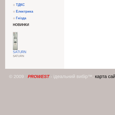
ТДКС
Електрика
Гнізда
НОВИНКИ
SATURN
SATURN
© 2009
- ідеальний вибір™.
карта са
PROWEST