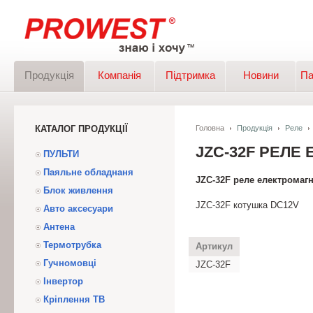
Продукція
Компанія
Підтримка
Новини
Па
КАТАЛОГ ПРОДУКЦІЇ
Головна
Продукція
Реле
JZC-32F РЕЛЕ
ПУЛЬТИ
Паяльне обладнаня
JZC-32F реле електромаг
Блок живлення
JZC-32F котушка DC12V
Авто аксесуари
Антена
Термотрубка
Артикул
Гучномовці
JZC-32F
Інвертор
Кріплення ТВ