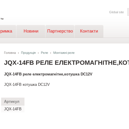
Global site
тримка
Новини
Партнерство
Контакти
Головна
Продукція
Реле
Монтажні реле
JQX-14FB РЕЛЕ ЕЛЕКТРОМАГНІТНЕ,КО
JQX-14FB реле електромагнітне,котушка DC12V
JQX-14FB котушка DC12V
Артикул
JQX-14FB