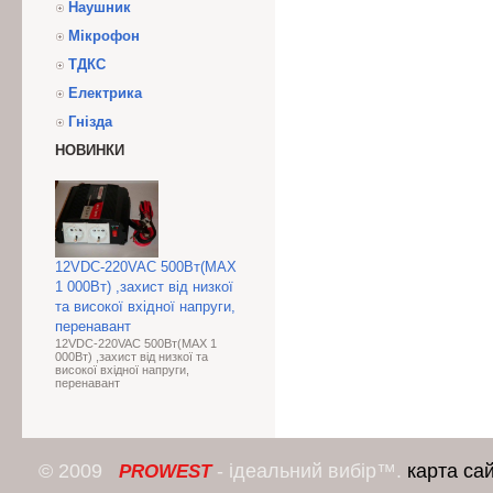
Наушник
Мікрофон
ТДКС
Електрика
Гнізда
НОВИНКИ
12VDC-220VAC 500Вт(МАХ
1 000Вт) ,захист від низкої
та високої вхідної напруги,
перенавант
12VDC-220VAC 500Вт(МАХ 1
000Вт) ,захист від низкої та
високої вхідної напруги,
перенавант
© 2009
- ідеальний вибір™.
карта са
PROWEST