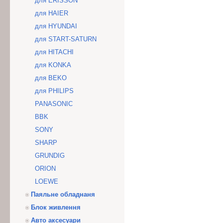
для ERISSON
для HAIER
для HYUNDAI
для START-SATURN
для HITACHI
для KONKA
для BEKO
для PHILIPS
PANASONIC
BBK
SONY
SHARP
GRUNDIG
ORION
LOEWE
Паяльне обладнаня
Блок живлення
Авто аксесуари