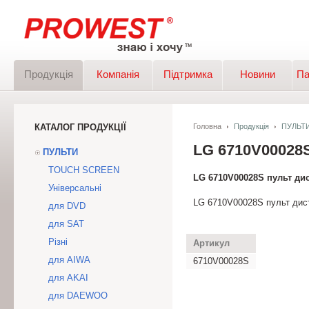
Продукція
Компанія
Підтримка
Новини
Па
КАТАЛОГ ПРОДУКЦІЇ
Головна
Продукція
ПУЛЬТ
LG 6710V0002
ПУЛЬТИ
TOUCH SCREEN
LG 6710V00028S пульт ди
Універсальні
LG 6710V00028S пульт дист
для DVD
для SAT
Різні
Артикул
для AIWA
6710V00028S
для AKAI
для DAEWOO