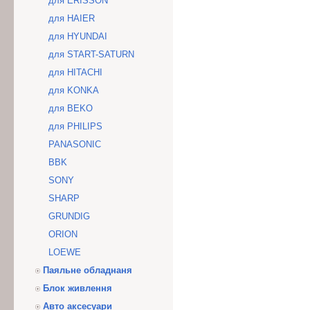
для ERISSON
для HAIER
для HYUNDAI
для START-SATURN
для HITACHI
для KONKA
для BEKO
для PHILIPS
PANASONIC
BBK
SONY
SHARP
GRUNDIG
ORION
LOEWE
Паяльне обладнаня
Блок живлення
Авто аксесуари