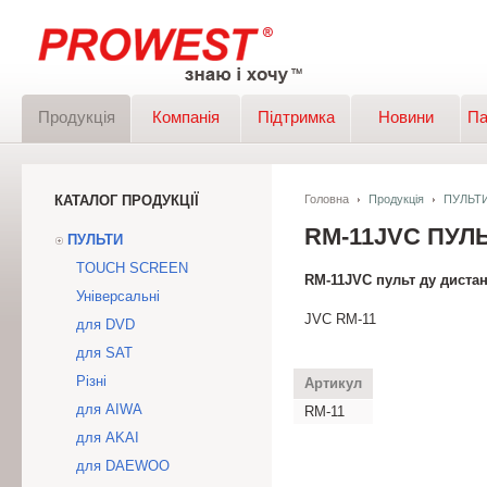
Продукція
Компанія
Підтримка
Новини
Па
КАТАЛОГ ПРОДУКЦІЇ
Головна
Продукція
ПУЛЬТ
RM-11JVC ПУЛ
ПУЛЬТИ
TOUCH SCREEN
RM-11JVC пульт ду дистан
Універсальні
JVC RM-11
для DVD
для SAT
Різні
Артикул
для AIWA
RM-11
для AKAI
для DAEWOO