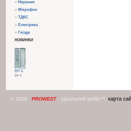
Наушник
Мікрофон
ТДКС
Електрика
Гнізда
НОВИНКИ
BP-6
BP-6
© 2009
- ідеальний вибір™.
карта са
PROWEST