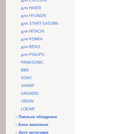
для ERISSON
для HAIER
для HYUNDAI
для START-SATURN
для HITACHI
для KONKA
для BEKO
для PHILIPS
PANASONIC
BBK
SONY
SHARP
GRUNDIG
ORION
LOEWE
Паяльне обладнаня
Блок живлення
Авто аксесуари