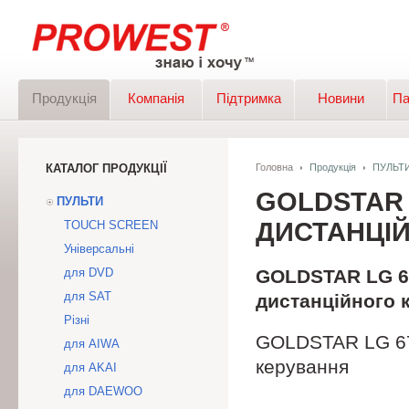
Продукція
Компанія
Підтримка
Новини
Па
КАТАЛОГ ПРОДУКЦІЇ
Головна
Продукція
ПУЛЬТ
GOLDSTAR 
ПУЛЬТИ
ДИСТАНЦІЙ
TOUCH SCREEN
Універсальні
для DVD
GOLDSTAR LG 6
для SAT
дистанційного 
Різні
GOLDSTAR LG 67
для AIWA
керування
для AKAI
для DAEWOO