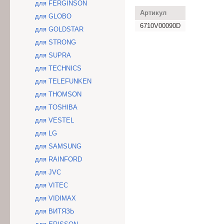
для FERGINSON
Артикул
для GLOBO
6710V00090D
для GOLDSTAR
для STRONG
для SUPRA
для TECHNICS
для TELEFUNKEN
для THOMSON
для TOSHIBA
для VESTEL
для LG
для SAMSUNG
для RAINFORD
для JVC
для VITEC
для VIDIMAX
для ВИТЯЗЬ