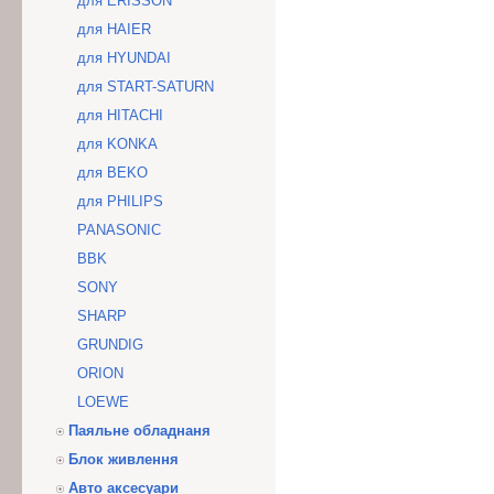
для ERISSON
для HAIER
для HYUNDAI
для START-SATURN
для HITACHI
для KONKA
для BEKO
для PHILIPS
PANASONIC
BBK
SONY
SHARP
GRUNDIG
ORION
LOEWE
Паяльне обладнаня
Блок живлення
Авто аксесуари