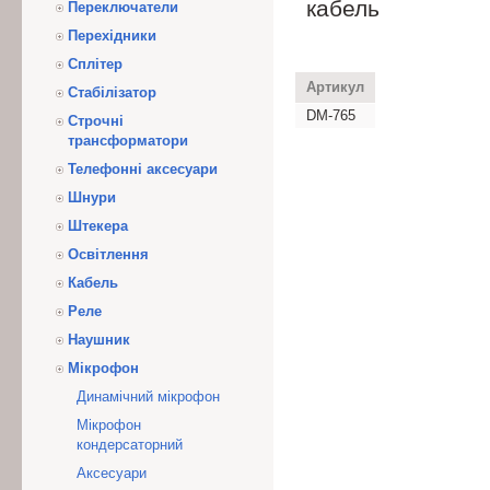
кабель
Переключатели
Перехідники
Сплітер
Артикул
Стабілізатор
DM-765
Строчні
трансформатори
Телефонні аксесуари
Шнури
Штекера
Освітлення
Кабель
Реле
Наушник
Мікрофон
Динамічний мікрофон
Мікрофон
кондерсаторний
Аксесуари