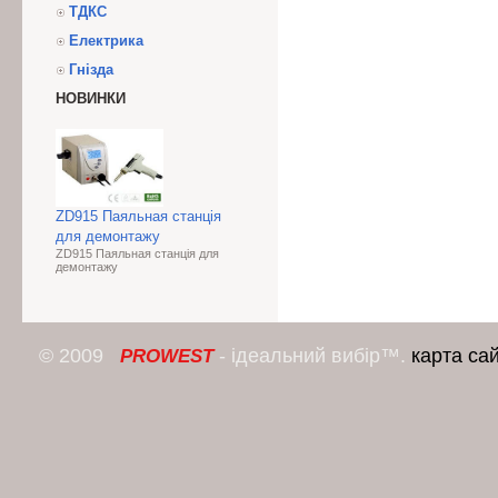
ТДКС
Електрика
Гнізда
НОВИНКИ
ZD915 Паяльная станція
для демонтажу
ZD915 Паяльная станція для
демонтажу
© 2009
- ідеальний вибір™.
карта са
PROWEST