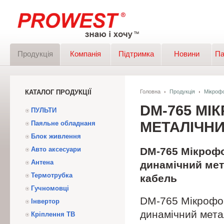
Продукція
Компанія
Підтримка
Новини
Па
КАТАЛОГ ПРОДУКЦІЇ
Головна
Продукція
Мікроф
DM-765 МІ
ПУЛЬТИ
МЕТАЛІЧНИ
Паяльне обладнаня
Блок живлення
Авто аксесуари
DM-765 Мікро
Антена
динамічний мет
Термотрубка
кабель
Гучномовці
DM-765 Мікроф
Інвертор
динамічний мета
Кріплення ТВ