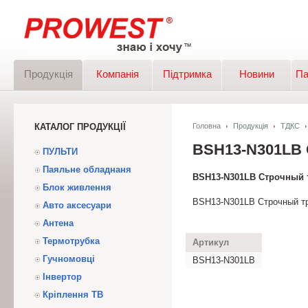
Продукція
Компанія
Підтримка
Новини
Па
КАТАЛОГ ПРОДУКЦІЇ
Головна
Продукція
ТДКС
BSH13-N301L
ПУЛЬТИ
Паяльне обладнаня
BSH13-N301LB Строчный
Блок живлення
BSH13-N301LB Строчный т
Авто аксесуари
Антена
Термотрубка
Артикул
Гучномовці
BSH13-N301LB
Інвертор
Кріплення ТВ