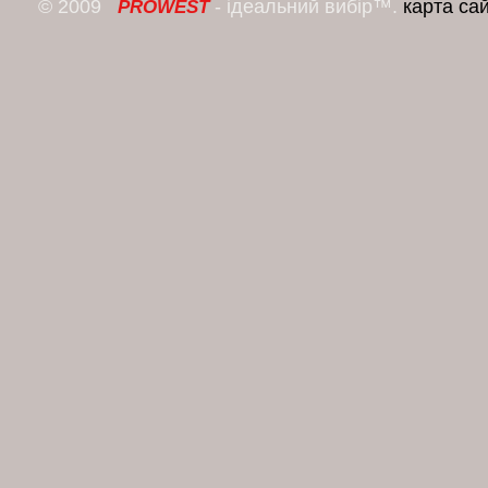
© 2009
- ідеальний вибір™.
карта са
PROWEST