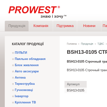
Продукція
Компанія
Підтримка
Новини
Па
КАТАЛОГ ПРОДУКЦІЇ
Головна
Продукція
ТДКС
BSH13-0105 С
ПУЛЬТИ
Паяльне обладнаня
BSH13-0105 Строчный тр
Блок живлення
BSH13-0105 Строчный тра
Авто аксесуари
Антена
Термотрубка
Артикул
Гучномовці
BSH13-0105
Інвертор
Кріплення ТВ