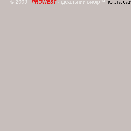
© 2009
- ідеальний вибір™.
карта са
PROWEST