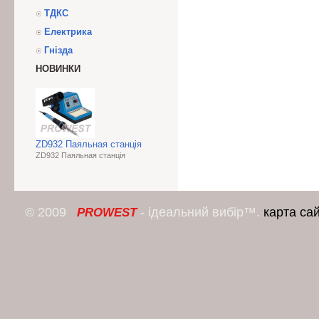
ТДКС
Електрика
Гнізда
НОВИНКИ
ZD932 Паяльная станція
ZD932 Паяльная станція
© 2009
- ідеальний вибір™.
карта са
PROWEST