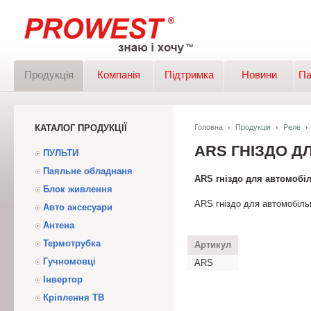
Продукція
Компанія
Підтримка
Новини
Па
КАТАЛОГ ПРОДУКЦІЇ
Головна
Продукція
Реле
ARS ГНІЗДО Д
ПУЛЬТИ
Паяльне обладнаня
ARS гніздо для автомоб
Блок живлення
ARS гніздо для автомобі
Авто аксесуари
Антена
Термотрубка
Артикул
Гучномовці
ARS
Інвертор
Кріплення ТВ